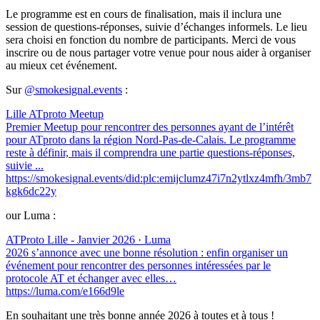
Le programme est en cours de finalisation, mais il inclura une
session de questions-réponses, suivie d’échanges informels. Le lieu
sera choisi en fonction du nombre de participants. Merci de vous
inscrire ou de nous partager votre venue pour nous aider à organiser
au mieux cet événement.
Sur
@smokesignal.events
:
Lille ATproto Meetup
Premier Meetup pour rencontrer des personnes ayant de l’intérêt
pour ATproto dans la région Nord-Pas-de-Calais. Le programme
reste à définir, mais il comprendra une partie questions-réponses,
suivie ...
https://smokesignal.events/did:plc:emijclumz47i7n2ytlxz4mfh/3mb7
kgk6dc22y
our Luma :
ATProto Lille - Janvier 2026 · Luma
2026 s’annonce avec une bonne résolution : enfin organiser un
événement pour rencontrer des personnes intéressées par le
protocole AT et échanger avec elles…
https://luma.com/e166d9le
En souhaitant une très bonne année 2026 à toutes et à tous !