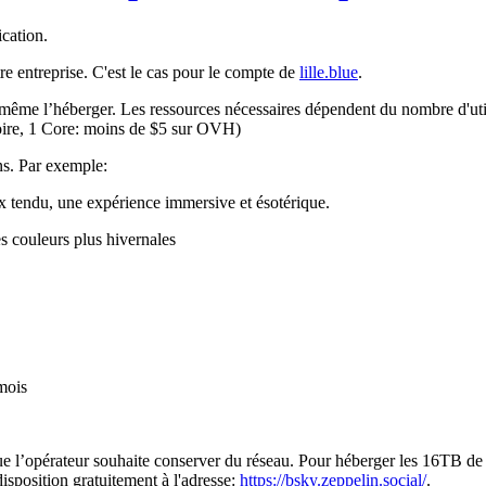
ication.
tre entreprise. C'est le cas pour le compte de
lille.blue
.
i même l’héberger. Les ressources nécessaires dépendent du nombre d'util
, 1 Core: moins de $5 sur OVH)
ns.
Par exemple:
x tendu, une expérience immersive et ésotérique.
 couleurs plus hivernales
mois
 l’opérateur souhaite conserver du réseau. Pour héberger les 16TB de d
disposition gratuitement à l'adresse:
https://bsky.zeppelin.social/
.