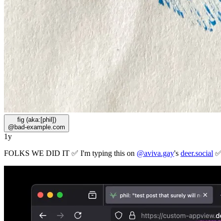
fig (aka:[phil])
@
bad-example.com
1y
FOLKS WE DID IT ✅ I'm typing this on
@aviva.gay
's
deer.social
✅ 