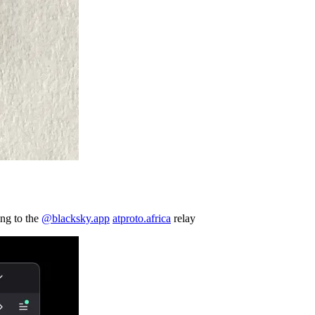
ing to the
@blacksky.app
atproto.africa
relay