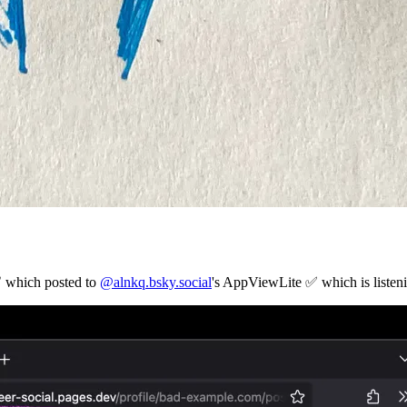
which posted to
@alnkq.bsky.social
's AppViewLite ✅ which is listen