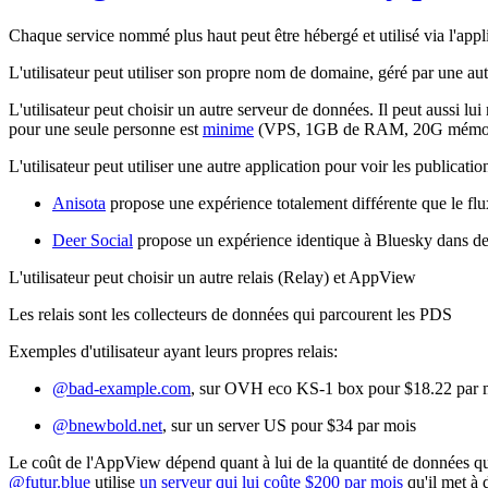
Chaque service nommé plus haut peut être hébergé et utilisé via l'appl
L'utilisateur peut utiliser son propre nom de domaine
, géré par une au
L'utilisateur peut choisir un autre serveur de données.
Il peut aussi lu
pour une seule personne est
minime
(VPS, 1GB de RAM, 20G mémoire
L'utilisateur peut utiliser une autre application pour voir les publicatio
Anisota
propose une expérience totalement différente que le flu
Deer Social
propose un expérience identique à Bluesky dans des
L'utilisateur peut choisir un autre relais (Relay) et AppView
Les relais sont les collecteurs de données qui parcourent les PDS
Exemples d'utilisateur ayant leurs propres relais:
@bad-example.com
, sur OVH eco KS-1 box pour $18.22 par 
@bnewbold.net
,
sur un server US pour $34 par mois
Le coût de l'AppView dépend quant à lui de la quantité de données que
@futur.blue
utilise
un serveur qui lui coûte $200 par mois
qu'il met à 