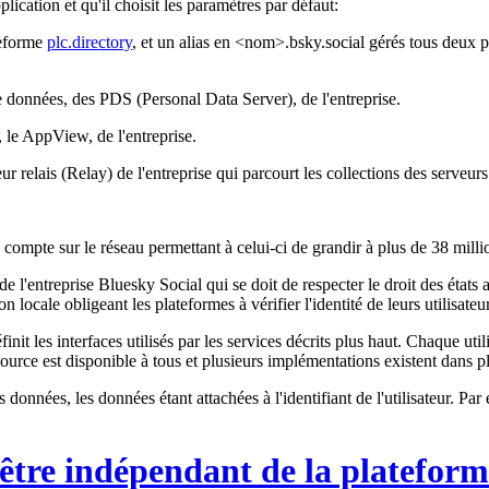
plication et qu'il choisit les paramètres par défaut:
teforme
plc.directory
, et un alias en
<nom>.bsky.social
gérés tous deux p
de données, des
PDS
(Personal Data Server), de l'entreprise.
, le
AppView,
de l'entreprise.
ur relais (
Relay)
de l'entreprise qui parcourt les collections des serveu
 compte sur le réseau permettant à celui-ci de grandir à plus de
38 millio
l'entreprise Bluesky Social qui se doit de respecter le droit des états a
locale obligeant les plateformes à vérifier l'identité de leurs utilisateur
finit les interfaces utilisés par les services décrits plus haut. Chaque ut
ource est disponible à tous
et plusieurs implémentations existent dans p
données, les données étant attachées à l'identifiant de l'utilisateur. Par
être indépendant de la plateform